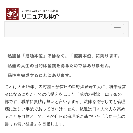
Toggle
navigati
これは大正15年、内村鑑三が信州の星野温泉若主人に、将来経営
者になるにあたっての心構えを伝えた「成功の秘訣」10ヶ条の一
部です。職業に貴賎は無いと言いますが、法律を遵守しても倫理
感に乏しい事業であってはいけません。私達は日々人間力を高め
ることを目標として、その自らの倫理感に基づいた「心に一点の
曇りも無い経営」を目指します。